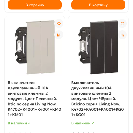
В корзину
В корзину
Выключатель
Выключатель
двухклавишный 10А
двухклавишный 10А
винтовые клеммы 2
винтовые клеммы 2
модуля. Цвет Песочный.
модуля. Цвет Чёрный.
Bticino серия Living Now.
Bticino серия Living Now.
K4702+K4001+K4001+KM0
K4702+K4001+K4001+KG0
1+KM01
1+KG01
В наличии ✓
В наличии ✓