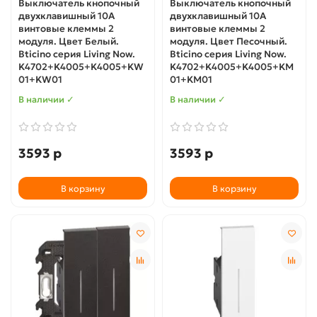
Выключатель кнопочный
Выключатель кнопочный
двухклавишный 10А
двухклавишный 10А
винтовые клеммы 2
винтовые клеммы 2
модуля. Цвет Белый.
модуля. Цвет Песочный.
Bticino серия Living Now.
Bticino серия Living Now.
K4702+K4005+K4005+KW
K4702+K4005+K4005+KM
01+KW01
01+KM01
В наличии ✓
В наличии ✓
3593 р
3593 р
В корзину
В корзину