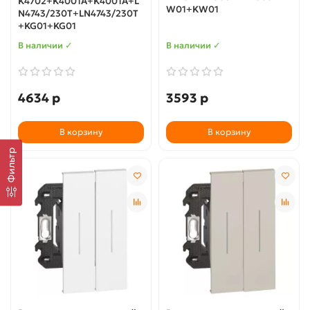
K4702+K4001A+K4001A+L
W01+KW01
N4743/230T+LN4743/230T
+KG01+KG01
В наличии ✓
В наличии ✓
4634 р
3593 р
В корзину
В корзину
Фильтр