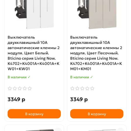
Выключатель
Выключатель
двухклавишный 10А
двухклавишный 10А
автоматические клеммы 2
автоматические клеммы 2
модуля. Цвет Белый.
модуля. Цвет Песочный.
Bticino серия Living Now.
Bticino серия Living Now.
K4702+K4001A+K4001A+K
K4702+K4001A+K4001A+K
W01+KW01
M01+KM01
В наличии ✓
В наличии ✓
3349 р
3349 р
В корзину
В корзину