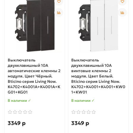
Выключатель
Выключатель
двухклавишный 10А
двухклавишный 10А
автоматические клеммы 2
винтовые клеммы 2
модуля. Цвет Чёрный.
модуля. Цвет Белый.
Bticino серия Living Now.
Bticino серия Living Now.
K4702+K4001A+K4001A+K
K4702+K4001+K4001+KW0
G01+KG01
1+KW01
В наличии ✓
В наличии ✓
3349 р
3349 р