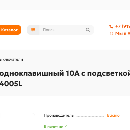
+7 (91
Каталог
Мы в 
ыключатели
дноклавишный 10А с подсветкой 
W4005L
Производитель
Bticino
В наличии ✓