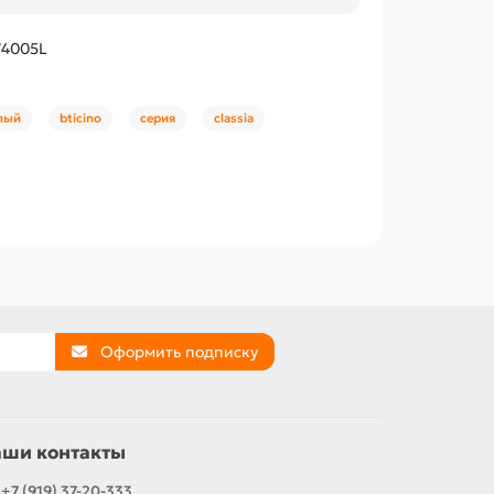
W4005L
лый
bticino
серия
classia
Оформить подписку
аши контакты
+7 (919) 37-20-333