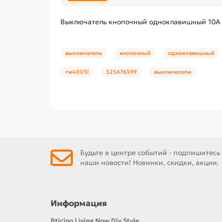
Выключатель кнопочный одноклавишный 10А с 
выключатель
кнопочный
одноклавишный
rw4005l
323676399
выключатели
Будьте в центре событий - подпишитесь
наши новости! Новинки, скидки, акции.
Информация
Bticino Living Now Diy Style