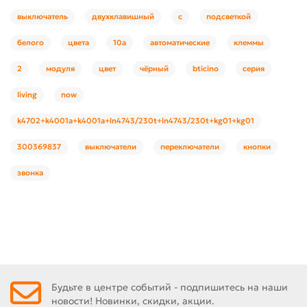
выключатель
двухклавишный
с
подсветкой
белого
цвета
10а
автоматические
клеммы
2
модуля
цвет
чёрный
bticino
серия
living
now
k4702+k4001a+k4001a+ln4743/230t+ln4743/230t+kg01+kg01
300369837
выключатели
переключатели
кнопки
звонка
Будьте в центре событий - подпишитесь на наши
новости! Новинки, скидки, акции.