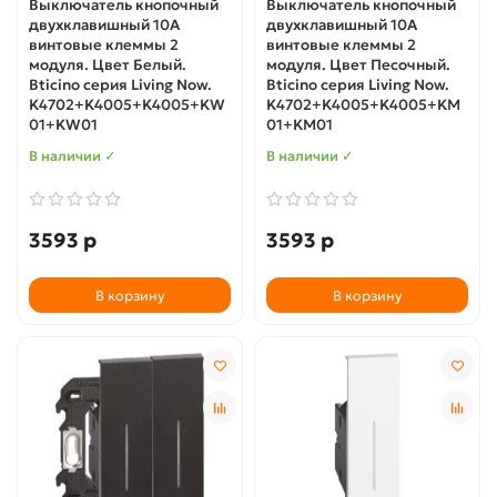
Выключатель кнопочный
Выключатель кнопочный
двухклавишный 10А
двухклавишный 10А
винтовые клеммы 2
винтовые клеммы 2
модуля. Цвет Белый.
модуля. Цвет Песочный.
Bticino серия Living Now.
Bticino серия Living Now.
K4702+K4005+K4005+KW
K4702+K4005+K4005+KM
01+KW01
01+KM01
В наличии ✓
В наличии ✓
3593 р
3593 р
В корзину
В корзину