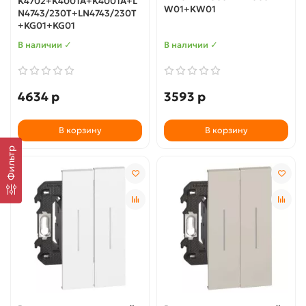
K4702+K4001A+K4001A+L
W01+KW01
N4743/230T+LN4743/230T
+KG01+KG01
В наличии ✓
В наличии ✓
4634 р
3593 р
В корзину
В корзину
Фильтр