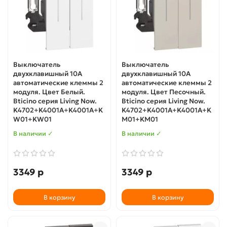
Выключатель
Выключатель
двухклавишный 10А
двухклавишный 10А
автоматические клеммы 2
автоматические клеммы 2
модуля. Цвет Белый.
модуля. Цвет Песочный.
Bticino серия Living Now.
Bticino серия Living Now.
K4702+K4001A+K4001A+K
K4702+K4001A+K4001A+K
W01+KW01
M01+KM01
В наличии ✓
В наличии ✓
3349 р
3349 р
В корзину
В корзину