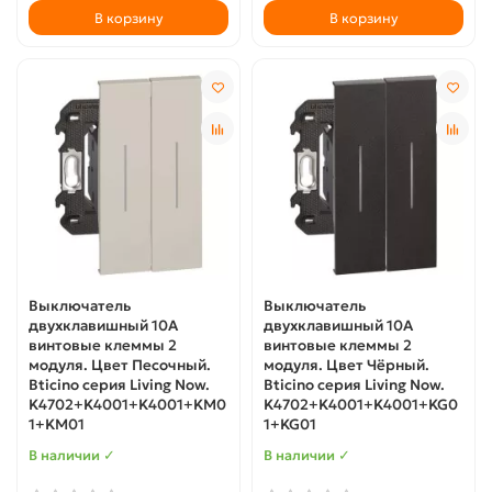
В корзину
В корзину
Выключатель
Выключатель
двухклавишный 10А
двухклавишный 10А
винтовые клеммы 2
винтовые клеммы 2
модуля. Цвет Песочный.
модуля. Цвет Чёрный.
Bticino серия Living Now.
Bticino серия Living Now.
K4702+K4001+K4001+KM0
K4702+K4001+K4001+KG0
1+KM01
1+KG01
В наличии ✓
В наличии ✓