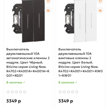
Выключатель
Выключатель
двухклавишный 10А
двухклавишный 10А
автоматические клеммы 2
винтовые клеммы 2
модуля. Цвет Чёрный.
модуля. Цвет Белый.
Bticino серия Living Now.
Bticino серия Living Now.
K4702+K4001A+K4001A+K
K4702+K4001+K4001+KW0
G01+KG01
1+KW01
В наличии ✓
В наличии ✓
3349 р
3349 р